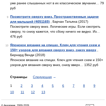
уже ранее слышанных нот в их классическом звучании… 79
руб
Посмотрите сверху вниз. Пространственные задачи
9
для малышей (4051165)
, Барчан Татьяна (2017)
Посмотрите сверху вниз. Логические игры. Если смотреть
сверху, то снизу кажется, что сбоку ничего не видно. Из…
476 руб
Японское вязание на спицах. Ключ для чтения схем и
10
150+ узоров для вязания сверху вниз, снизу вверх
,
Бернард Венди (2018)
Японское вязание на спицах. Ключ для чтения схем и 150+
узоров для вязания сверху вниз, снизу вверх… 1352 руб
Страницы
Следующая
→
1
2
3
4
5
6
7
8
9
10
11
12
13
© Академик, 2000-2026