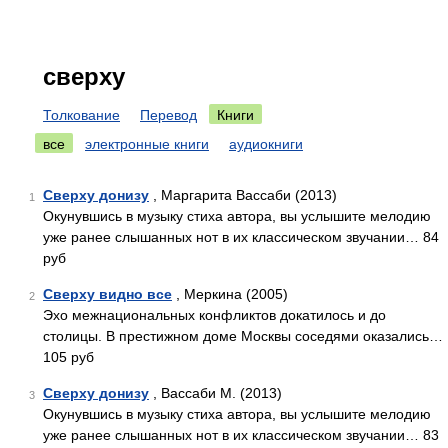
сверху
Толкование
Перевод
Книги
все
электронные книги
аудиокниги
Сверху донизу
, Маргарита Вассаби (2013)
1
Окунувшись в музыку стиха автора, вы услышите мелодию
уже ранее слышанных нот в их классическом звучании… 84
руб
Сверху видно все
, Меркина (2005)
2
Эхо межнациональных конфликтов докатилось и до
столицы. В престижном доме Москвы соседями оказались…
105 руб
Сверху донизу
, Вассаби М. (2013)
3
Окунувшись в музыку стиха автора, вы услышите мелодию
уже ранее слышанных нот в их классическом звучании… 83